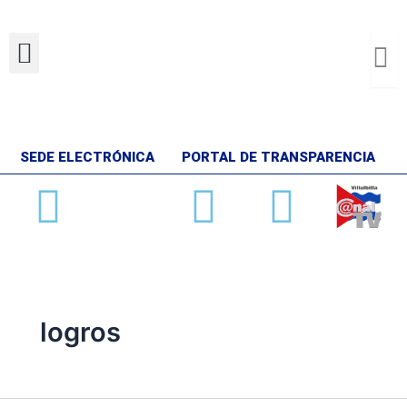
Ir
al
Menu
contenido
SEDE ELECTRÓNICA
PORTAL DE TRANSPARENCIA
Facebook
X-
Youtube
Insta
twitter
logros