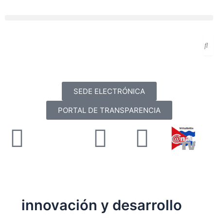
Ir
al
Menu
contenido
SEDE ELECTRÓNICA
PORTAL DE TRANSPARENCIA
Facebook
X-
Youtube
Instag
twitter
innovación y desarrollo