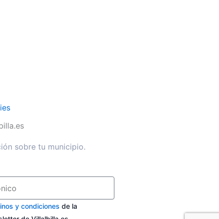
ies
illa.es
ión sobre tu municipio.
inos y condiciones
de la
etter de Villalbilla.es