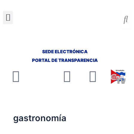
Ir
al
Menu
contenido
SEDE ELECTRÓNICA
PORTAL DE TRANSPARENCIA
Facebook
X-
Youtube
Insta
twitter
gastronomía