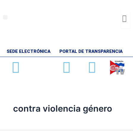
Ir
al
contenido
Menu
SEDE ELECTRÓNICA
PORTAL DE TRANSPARENCIA
Facebook
X-
Youtube
Insta
twitter
contra violencia género