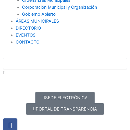
Ordenanzas Municipales
Corporación Municipal y Organización
Gobierno Abierto
ÁREAS MUNICIPALES
DIRECTORIO
EVENTOS
CONTACTO
SEDE ELECTRÓNICA
PORTAL DE TRANSPARENCIA
Facebook
X-
Youtube
Instagram
twitter