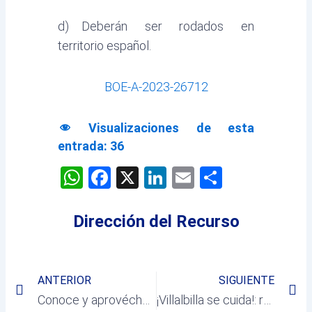
d) Deberán ser rodados en
territorio español.
BOE-A-2023-26712
Visualizaciones de esta
entrada:
36
WhatsApp
Facebook
X
LinkedIn
Email
Comparti
Dirección del Recurso
Prev
Ne
ANTERIOR
SIGUIENTE
Conoce y aprovéchate del Programa Activa Ciberseguridad
¡Villalbilla se cuida!: recomendaciones generales frente a las bajas temperaturas