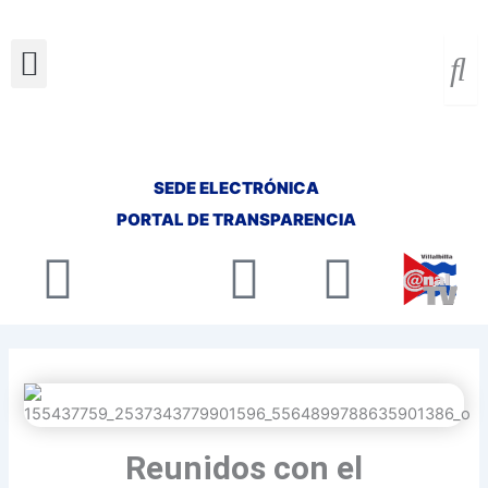
Ir
al
Menu
contenido
SEDE ELECTRÓNICA
PORTAL DE TRANSPARENCIA
Facebook
X-
Youtube
Insta
twitter
Reunidos con el