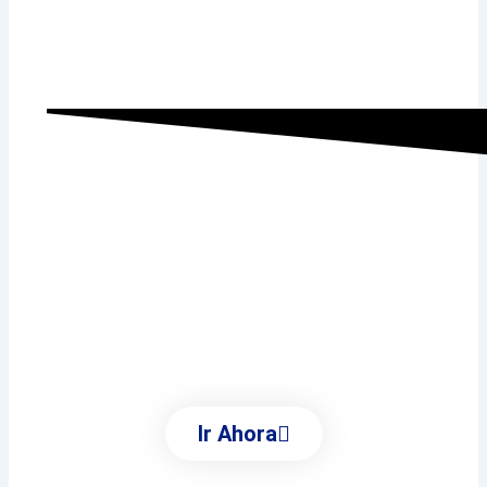
Ayuntamiento de
Villalbilla
Conoce Todas Las Áreas
Municipales
Ir Ahora