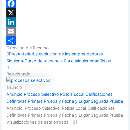
WhatsApp
Facebook
X
LinkedIn
Email
Dirección del Recurso
Compartir
Prev
Anterior
La evolución de las emprendedoras
Siguiente
Curso de tolerancia 0 a cualquier edad
Next
Relacionado
anuncio
Anuncio Proceso Selectivo Policía Local Calificaciones
Definitivas Primera Prueba y Fecha y Lugar Segunda Prueba
Anuncio_Proceso Selectivo_Policía Local_Calificaciones
Definitivas Primera Prueba y Fecha y Lugar Segunda Prueba
Visualizaciones de esta entrada: 161