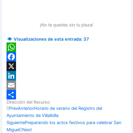
¡No te quedes sin tu plaza!
Visualizaciones de esta entrada:
37
WhatsApp
Facebook
X
LinkedIn
Email
Dirección del Recurso
Compartir
Prev
Anterior
Horario de verano del Registro del
Ayuntamiento de Villalbilla
Siguiente
Preparando los actos festivos para celebrar San
Miguel
Next