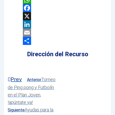
WhatsApp
Facebook
X
LinkedIn
Email
Compartir
Dirección del Recurso
Prev
Torneo
Anterior
de Ping pong y Futbolín
en el Plan Joven,
!apúntate ya!
Ayudas para la
Siguiente