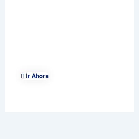
Ayuntamiento de
Villalbilla
Conoce Todas Las Áreas
Municipales
Ir Ahora