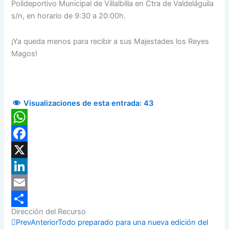
Polideportivo Municipal de Villalbilla en Ctra de Valdeláguila
s/n, en horario de 9:30 a 20:00h.
¡Ya queda menos para recibir a sus Majestades los Reyes
Magos!
Visualizaciones de esta entrada:
43
WhatsApp
Facebook
X
LinkedIn
Email
Dirección del Recurso
Compartir
Prev
Anterior
Todo preparado para una nueva edición del