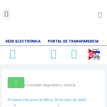
Ir
al
Menu
contenido
SEDE ELECTRÓNICA
PORTAL DE TRANSPARENCIA
Facebook
X-
Youtube
Insta
twitter
Próxima cita para el DNI-e, 30 de julio de 2024