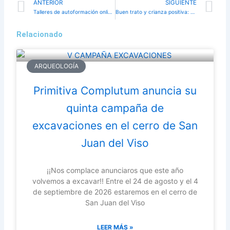
Prev
N
ANTERIOR
SIGUIENTE
Talleres de autoformación online para Mayores
Buen trato y crianza positiva: actividades de verano en familia
Relacionado
ARQUEOLOGÍA
Primitiva Complutum anuncia su
quinta campaña de
excavaciones en el cerro de San
Juan del Viso
¡¡Nos complace anunciaros que este año
volvemos a excavar!! Entre el 24 de agosto y el 4
de septiembre de 2026 estaremos en el cerro de
San Juan del Viso
LEER MÁS »