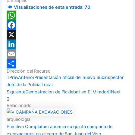
participéis!
Visualizaciones de esta entrada:
70
WhatsApp
Facebook
X
LinkedIn
Email
Dirección del Recurso
Compartir
Prev
Anterior
Presentación oficial del nuevo Subinspector
Jefe de la Policía Local
Siguiente
Demostración de Pickleball en El Mirador
Next
Relacionado
arqueología
Primitiva Complutum anuncia su quinta campaña de
excavaciones en el cerro de San Juan del Viso