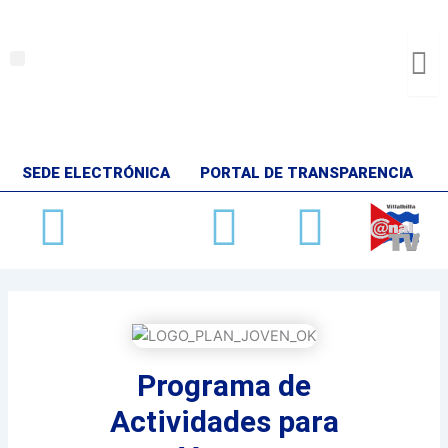
Ir
al
contenido
Menu
SEDE ELECTRÓNICA
PORTAL DE TRANSPARENCIA
Facebook
X-
Youtube
Insta
twitter
Programa de
Actividades para