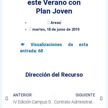
este Verano con
Plan Joven
Areas
martes, 18 de junio de 2019
Visualizaciones de esta
entrada:
68
Dirección del Recurso
Prev
Ne
ANTERIOR
SIGUIENTE
IV Edición Campus San Miguel Tenis de Mesa
Contrato Administrativo Campamentos Urbanos «Vacaciones en Inglés»