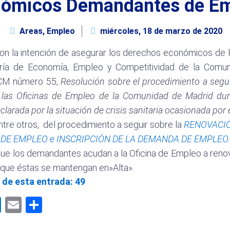
ómicos Demandantes de E
Areas
,
Empleo
miércoles, 18 de marzo de 2020
on la intención de asegurar los derechos económicos de
ería de Economía, Empleo y Competitividad de la Comun
OCM número 55,
Resolución sobre el procedimiento a segui
n las Oficinas de Empleo de la Comunidad de Madrid dura
larada por la situación de crisis sanitaria ocasionada por
tre otros, del procedimiento a seguir sobre la
RENOVACIÓ
DE EMPLEO e INSCRIPCIÓN DE LA DEMANDA DE EMPLEO.
que los demandantes acudan a la Oficina de Empleo a reno
que éstas se mantengan en»Alta».
 de esta entrada:
49
pp
book
LinkedIn
Email
Compartir