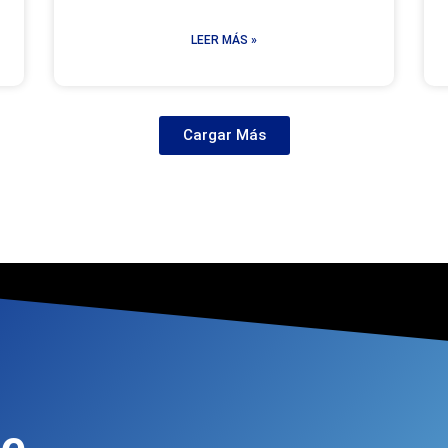
LEER MÁS »
Cargar Más
de