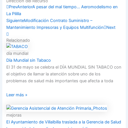
Dirección del Recurso
Compartir
Prev
Anterior
A pesar del mal tiempo… Aeromodelismo en
La Pililla
Siguiente
Modificación Contrato Suministro –
Mantenimiento Impresoras y Equipos Multifunción
Next
Relacionado
día mundial
Día Mundial sin Tabaco
El 31 de mayo se celebra el DÍA MUNDIAL SIN TABACO con
el objetivo de llamar la atención sobre uno de los
problemas de salud más importantes que afecta a toda
Leer más »
mejoras
El Ayuntamiento de Villalbilla traslada a la Gerencia de Salud