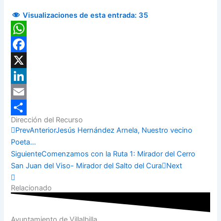
Visualizaciones de esta entrada:
35
WhatsApp
Facebook
X
LinkedIn
Email
Dirección del Recurso
Compartir
Prev
Anterior
Jesús Hernández Arnela, Nuestro vecino
Poeta…
Siguiente
Comenzamos con la Ruta 1: Mirador del Cerro
San Juan del Viso- Mirador del Salto del Cura
Next
Relacionado
Ayuntamiento de Villalbilla