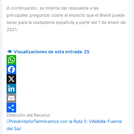
A continuación, se intenta dar respuesta a las
principales preguntas sobre el impacto que el Brexit puede
tener para la ciudadanía española a partir del 1 de enero de
2021.
Visualizaciones de esta entrada:
25
WhatsApp
Facebook
X
LinkedIn
Email
Dirección del Recurso
Compartir
Prev
Anterior
Terminamos con la Ruta 5: Villalbilla-Fuente
del Saz