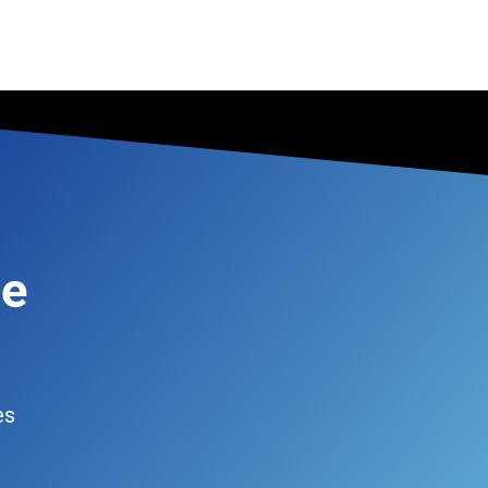
de
es