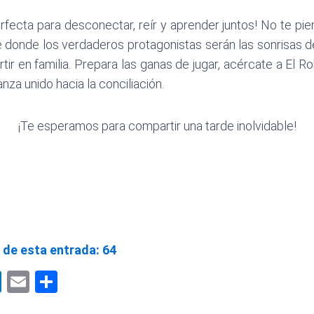
rfecta para desconectar, reír y aprender juntos!
No te pier
ibre donde los verdaderos protagonistas serán las sonrisas
tir en familia
.
Prepara las ganas de jugar, acércate a El Ro
nza unido hacia la conciliación
.
¡Te esperamos para compartir una tarde inolvidable!
 de esta entrada:
64
pp
book
LinkedIn
Email
Compartir