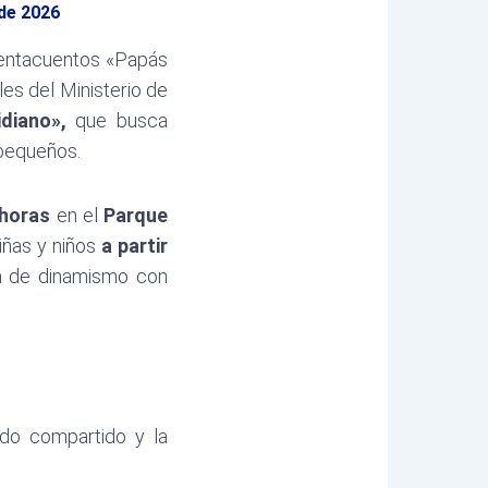
 de 2026
Cuentacuentos «Papás
es del Ministerio de
idiano»,
que
busca
 pequeños.
 horas
en el
Parque
iñas y niños
a partir
na de dinamismo con
do compartido y la