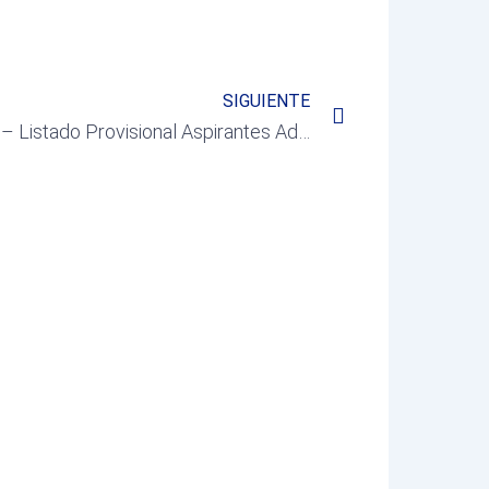
Next
SIGUIENTE
Decreto Alcaldía 2026/1922 – Listado Provisional Aspirantes Admitidos/as y Excluidos/as – Técnico/a de Gestión