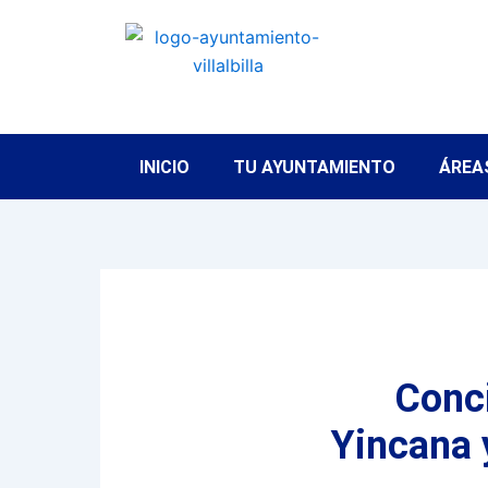
Ir
al
contenido
INICIO
TU AYUNTAMIENTO
ÁREA
Conci
Yincana 