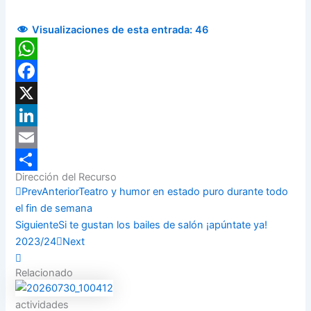
Visualizaciones de esta entrada:
46
WhatsApp
Facebook
X
LinkedIn
Email
Dirección del Recurso
Compartir
Prev
Anterior
Teatro y humor en estado puro durante todo
el fin de semana
Siguiente
Si te gustan los bailes de salón ¡apúntate ya!
2023/24
Next
Relacionado
actividades