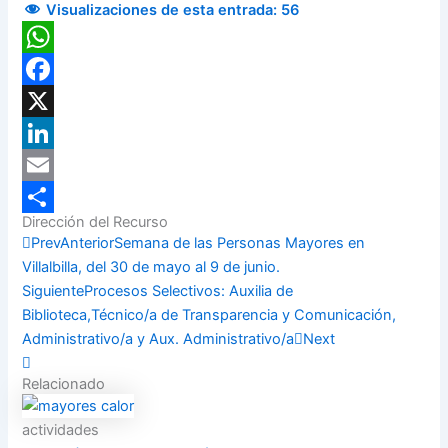
Visualizaciones de esta entrada:
56
WhatsApp
Facebook
X
LinkedIn
Email
Dirección del Recurso
Compartir
Prev
Anterior
Semana de las Personas Mayores en
Villalbilla, del 30 de mayo al 9 de junio.
Siguiente
Procesos Selectivos: Auxilia de
Biblioteca,Técnico/a de Transparencia y Comunicación,
Administrativo/a y Aux. Administrativo/a
Next
Relacionado
actividades