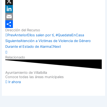
Facebook
X
LinkedIn
Email
Dirección del Recurso
Compartir
Prev
Anterior
Ellos salen por tí, #QuedateEnCasa
Siguiente
Atención a Víctimas de Violencia de Género
Durante el Estado de Alarma
Next
Relacionado
Ayuntamiento de Villalbilla
Conoce todas las áreas municipales
Ir ahora