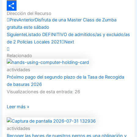
Email
Dirección del Recurso
Compartir
Prev
Anterior
Disfruta de una Master Class de Zumba
gratuita este sábado
Siguiente
Listado DEFINITIVO de admitidos/as y excluido/as
de 2 Policias Locales 2021
Next
Relacionado
actividades
Próximo pago del segundo plazo de la Tasa de Recogida
de basuras 2026
Visualizaciones de esta entrada: 26
Leer más »
actividades
Recoger las heces de nuestros perros es una obligación y