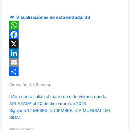
Visualizaciones de esta entrada:
36
WhatsApp
Facebook
X
LinkedIn
Email
Compartir
Dirección del Recurso
Prev
Next
Anterior
La salida al teatro de este viernes queda
APLAZADA al 20 de diciembre de 2024
Siguiente
12 MESES. DICIEMBRE: DÍA MUNDIAL DEL
SIDA
Relacionado