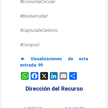
#EconomíaCircular
#Biodiversidad
#CapturaDeCarbono
#Compost
Visualizaciones de esta
entrada:
99
WhatsApp
Facebook
X
LinkedIn
Email
Comparti
Dirección del Recurso