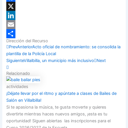
Facebook
X
LinkedIn
Email
Dirección del Recurso
Compartir
Prev
Anterior
Acto oficial de nombramiento: se consolida la
plantilla de la Policía Local
Siguiente
Villalbilla, un municipio más inclusivo
Next
Relacionado
actividades
¡Déjate llevar por el ritmo y apúntate a clases de Bailes de
Salón en Villalbilla!
Si te apasiona la música, te gusta moverte y quieres
divertirte mientras haces nuevos amigos, ¡esta es tu
oportunidad! Siguen abiertas las inscripciones para el
Curso 2026/2027 de la Escuela