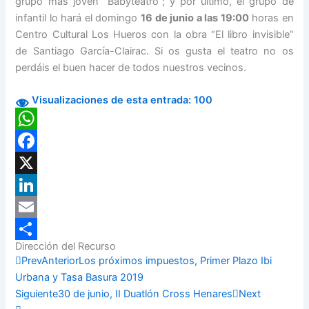
grupo más joven “Babyteatro”; y por último, el grupo de
infantil lo hará el domingo
16 de junio a las 19:00
horas en
Centro Cultural Los Hueros con la obra “El libro invisible”
de Santiago García-Clairac. Si os gusta el teatro no os
perdáis el buen hacer de todos nuestros vecinos.
Visualizaciones de esta entrada:
100
WhatsApp
Facebook
X
LinkedIn
Email
Dirección del Recurso
Compartir
Prev
Anterior
Los próximos impuestos, Primer Plazo Ibi
Urbana y Tasa Basura 2019
Siguiente
30 de junio, II Duatlón Cross Henares
Next