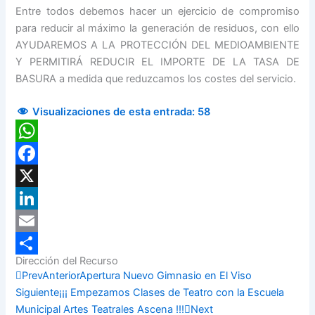
Entre todos debemos hacer un ejercicio de compromiso
para reducir al máximo la generación de residuos, con ello
AYUDAREMOS A LA PROTECCIÓN DEL MEDIOAMBIENTE
Y PERMITIRÁ REDUCIR EL IMPORTE DE LA TASA DE
BASURA a medida que reduzcamos los costes del servicio.
Visualizaciones de esta entrada:
58
WhatsApp
Facebook
X
LinkedIn
Email
Dirección del Recurso
Compartir
Prev
Anterior
Apertura Nuevo Gimnasio en El Viso
Siguiente
¡¡¡ Empezamos Clases de Teatro con la Escuela
Municipal Artes Teatrales Ascena !!!
Next