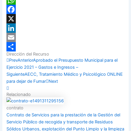
WhatsApp
Facebook
X
LinkedIn
Email
Dirección del Recurso
Compartir
Prev
Anterior
Aprobado el Presupuesto Municipal para el
Ejercicio 2021 – Gastos e Ingresos –
Siguiente
AECC, Tratamiento Médico y Psicológico ONLINE
para dejar de Fumar
Next
Relacionado
contrato
Contrato de Servicios para la prestación de la Gestión del
Servicio Público de recogida y transporte de Residuos
Sólidos Urbanos, explotación del Punto Limpio y la limpieza