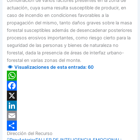
combinación de varios factores presentes en la zona de
actuación, cuya suma resulta susceptible de producir, en
caso de incendio en condiciones favorables a la
propagación del mismo, tanto daños graves sobre la masa
forestal susceptibles además de desencadenar posteriores
procesos erosivos importantes, como riesgo cierto para la
seguridad de las personas y bienes de naturaleza no
forestal, dada la presencia de áreas de interfaz urbano-
forestal en varias zonas del monte.
Visualizaciones de esta entrada:
60
WhatsApp
Facebook
X
LinkedIn
Email
Dirección del Recurso
Compartir
Prev
Anterior
TALLER DE INTELIGENCIA EMOCIONAL: