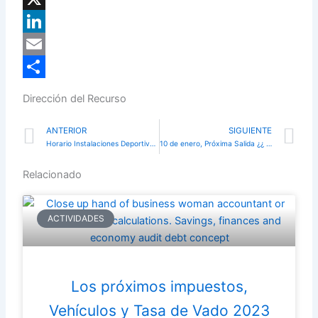
X
LinkedIn
Email
Compartir
Dirección del Recurso
Prev
N
ANTERIOR
SIGUIENTE
Horario Instalaciones Deportivas Puente de Diciembre 2019
10 de enero, Próxima Salida ¿¿ Te apuntas ??
Relacionado
ACTIVIDADES
Los próximos impuestos,
Vehículos y Tasa de Vado 2023