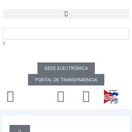
Ir
al
Menu
contenido
SEDE ELECTRÓNICA
PORTAL DE TRANSPARENCIA
Facebook
X-
Youtube
Instag
twitter