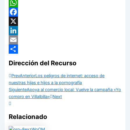
WhatsApp
Facebook
X
LinkedIn
Email
Compartir
Dirección del Recurso
Prev
Anterior
Los peligros de internet: acceso de
nuestras hijas e hijos a la pornografía
Siguiente
Apoya al comercio local: Vuelve la campaña «Yo
compro en Villalbilla»
Next
Relacionado