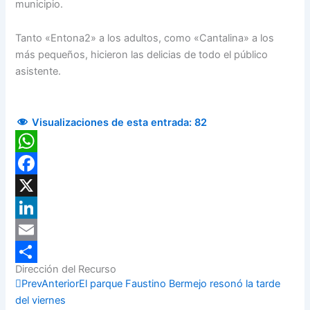
municipio.
Tanto «Entona2» a los adultos, como «Cantalina» a los
más pequeños, hicieron las delicias de todo el público
asistente.
Visualizaciones de esta entrada:
82
WhatsApp
Facebook
X
LinkedIn
Email
Dirección del Recurso
Compartir
Prev
Anterior
El parque Faustino Bermejo resonó la tarde
del viernes