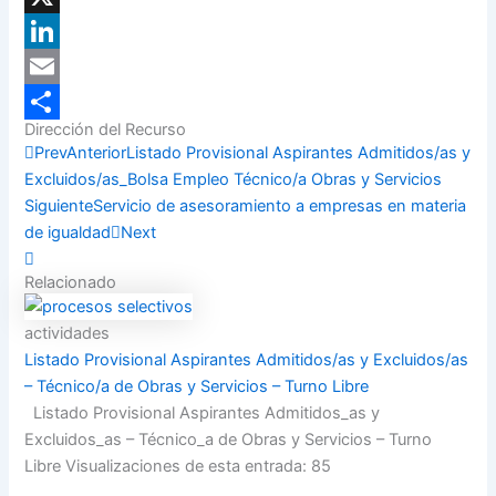
X
LinkedIn
Email
Dirección del Recurso
Compartir
Prev
Anterior
Listado Provisional Aspirantes Admitidos/as y
Excluidos/as_Bolsa Empleo Técnico/a Obras y Servicios
Siguiente
Servicio de asesoramiento a empresas en materia
de igualdad
Next
Relacionado
actividades
Listado Provisional Aspirantes Admitidos/as y Excluidos/as
– Técnico/a de Obras y Servicios – Turno Libre
Listado Provisional Aspirantes Admitidos_as y
Excluidos_as – Técnico_a de Obras y Servicios – Turno
Libre Visualizaciones de esta entrada: 85