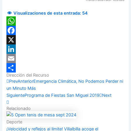
Visualizaciones de esta entrada:
54
WhatsApp
Facebook
X
LinkedIn
Email
Dirección del Recurso
Compartir
Prev
Anterior
Emergencia Climática, No Podemos Perder ni
un Minuto Más
Siguiente
Programa de Fiestas San Miguel 2019
Next
Relacionado
Deporte
¡Velocidad y reflejos al límite! Villalbilla acoge el