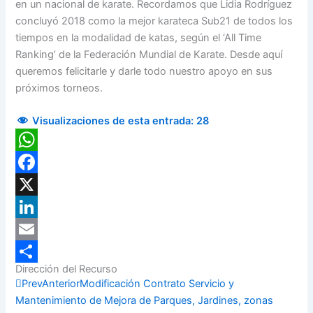
en un nacional de karate. Recordamos que Lidia Rodríguez
concluyó 2018 como la mejor karateca Sub21 de todos los
tiempos en la modalidad de katas, según el ‘All Time
Ranking’ de la Federación Mundial de Karate. Desde aquí
queremos felicitarle y darle todo nuestro apoyo en sus
próximos torneos.
Visualizaciones de esta entrada:
28
WhatsApp
Facebook
X
LinkedIn
Email
Dirección del Recurso
Compartir
Prev
Anterior
Modificación Contrato Servicio y
Mantenimiento de Mejora de Parques, Jardines, zonas