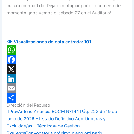
cultura compartida. Déjate contagiar por el fenómeno del
momento, ¡nos vemos el sábado 27 en el Auditorio!
Visualizaciones de esta entrada:
101
WhatsApp
Facebook
X
LinkedIn
Email
Dirección del Recurso
Compartir
Prev
Anterior
Anuncio BOCM Nº144 Pág. 222 de 19 de
junio de 2026 – Listado Definitivo Admitidos/as y
Excluidos/as – Técnico/a de Gestión
Siguiente
Convocatoria próximo pleno ordinario