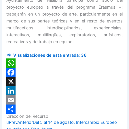
Ayuntamiento de Villalbilla participa como socio del
proyecto europeo a través del programa Erasmus +;
trabajarán en un proyecto de arte, particularmente en el
marco de sus partes teóricas y en el resto de eventos
multifacéticos, interdisciplinarios, experienciales,
interactivos, multilingües, exploratorios, artísticos,
recreativos y de trabajo en equipo.
Visualizaciones de esta entrada:
36
WhatsApp
Facebook
X
LinkedIn
Email
Dirección del Recurso
Compartir
Prev
Anterior
Del 5 al 14 de agosto, Intercambio Europeo