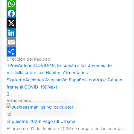
WhatsApp
Facebook
X
LinkedIn
Email
Dirección del Recurso
Compartir
Prev
Anterior
COVID-19, Encuesta a los Jóvenes de
Villalbilla sobre sus Hábitos Alimentarios
Siguiente
Acciones Asociación Española contra el Cáncer
frente al COVID-19
Next
Relacionado
ibi
Impuestos 2026: Pago IBI Urbana
El próximo 01 de Junio de 2026 se cargará en las cuentas