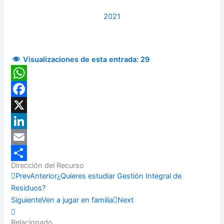
2021
Visualizaciones de esta entrada:
29
WhatsApp
Facebook
X
LinkedIn
Email
Dirección del Recurso
Compartir
Prev
Anterior
¿Quieres estudiar Gestión Integral de
Residuos?
Siguiente
Ven a jugar en familia
Next
Relacionado