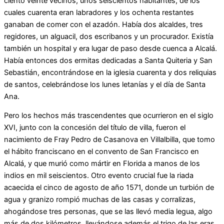
ciento veinte vecinos, unos seiscientos habitantes, de los
cuales cuarenta eran labradores y los ochenta restantes
ganaban de comer con el azadón. Había dos alcaldes, tres
regidores, un alguacil, dos escribanos y un procurador. Existía
también un hospital y era lugar de paso desde cuenca a Alcalá.
Había entonces dos ermitas dedicadas a Santa Quiteria y San
Sebastián, encontrándose en la iglesia cuarenta y dos reliquias
de santos, celebrándose los lunes letanías y el día de Santa
Ana.
Pero los hechos más trascendentes que ocurrieron en el siglo
XVI, junto con la concesión del título de villa, fueron el
nacimiento de Fray Pedro de Casanova en Villalbilla, que tomo
el hábito franciscano en el convento de San Francisco en
Alcalá, y que murió como mártir en Florida a manos de los
indios en mil seiscientos. Otro evento crucial fue la riada
acaecida el cinco de agosto de año 1571, donde un turbión de
agua y granizo rompió muchas de las casas y corralizas,
ahogándose tres personas, que se las llevó media legua, algo
más de dos kilómetros, llevándose además el trigo de las eras,