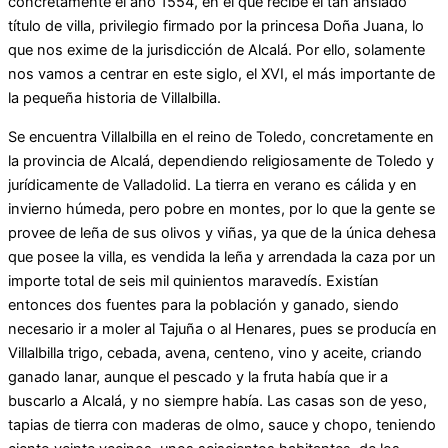
concretamente el año 1554, en el que recibe el tan ansiado
título de villa, privilegio firmado por la princesa Doña Juana, lo
que nos exime de la jurisdicción de Alcalá. Por ello, solamente
nos vamos a centrar en este siglo, el XVI, el más importante de
la pequeña historia de Villalbilla.
Se encuentra Villalbilla en el reino de Toledo, concretamente en
la provincia de Alcalá, dependiendo religiosamente de Toledo y
jurídicamente de Valladolid. La tierra en verano es cálida y en
invierno húmeda, pero pobre en montes, por lo que la gente se
provee de leña de sus olivos y viñas, ya que de la única dehesa
que posee la villa, es vendida la leña y arrendada la caza por un
importe total de seis mil quinientos maravedís. Existían
entonces dos fuentes para la población y ganado, siendo
necesario ir a moler al Tajuña o al Henares, pues se producía en
Villalbilla trigo, cebada, avena, centeno, vino y aceite, criando
ganado lanar, aunque el pescado y la fruta había que ir a
buscarlo a Alcalá, y no siempre había. Las casas son de yeso,
tapias de tierra con maderas de olmo, sauce y chopo, teniendo