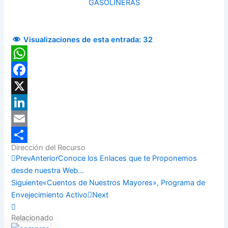
GASOLINERAS
Visualizaciones de esta entrada:
32
WhatsApp
Facebook
X
LinkedIn
Email
Dirección del Recurso
Compartir
Prev
Anterior
Conoce los Enlaces que te Proponemos
desde nuestra Web…
Siguiente
«Cuentos de Nuestros Mayores», Programa de
Envejecimiento Activo
Next
Relacionado