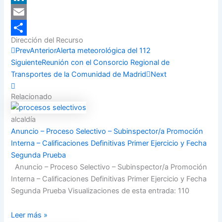
LinkedIn
Email
Dirección del Recurso
Compartir
Prev
Anterior
Alerta meteorológica del 112
Siguiente
Reunión con el Consorcio Regional de
Transportes de la Comunidad de Madrid
Next
Relacionado
alcaldía
Anuncio – Proceso Selectivo – Subinspector/a Promoción
Interna – Calificaciones Definitivas Primer Ejercicio y Fecha
Segunda Prueba
Anuncio – Proceso Selectivo – Subinspector/a Promoción
Interna – Calificaciones Definitivas Primer Ejercicio y Fecha
Segunda Prueba Visualizaciones de esta entrada: 110
Leer más »