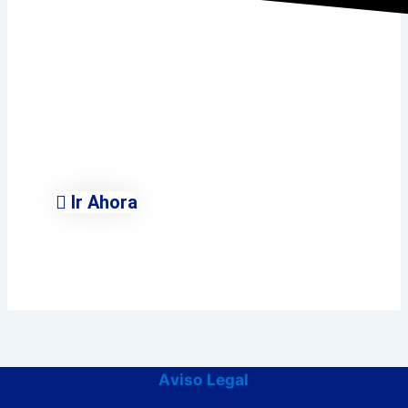
Ayuntamiento de
Villalbilla
Conoce Todas Las Áreas
Municipales
Ir Ahora
Aviso Legal