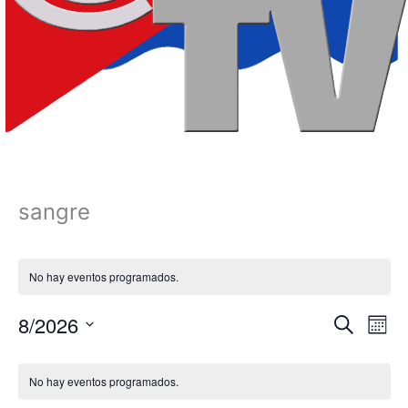
sangre
No hay eventos programados.
8/2026
Navegación
Nave
Buscar
Mes
de
de
Selecciona
Calendario
búsqueda
vista
la
No hay eventos programados.
fecha.
de
y
de
Eventos