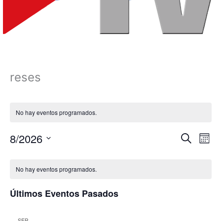
reses
No hay eventos programados.
8/2026
Navegación
Nave
Buscar
Mes
de
de
Selecciona
Calendario
búsqueda
vista
la
No hay eventos programados.
fecha.
de
y
de
Eventos
vistas
Even
Últimos Eventos Pasados
de
Eventos
SEP