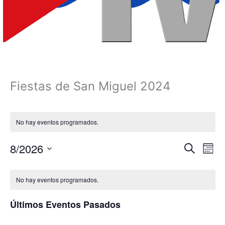
Fiestas de San Miguel 2024
No hay eventos programados.
8/2026
Navegación
Nave
Buscar
Mes
de
de
Selecciona
Calendario
búsqueda
vista
la
No hay eventos programados.
fecha.
de
y
de
Eventos
vistas
Even
Últimos Eventos Pasados
de
Eventos