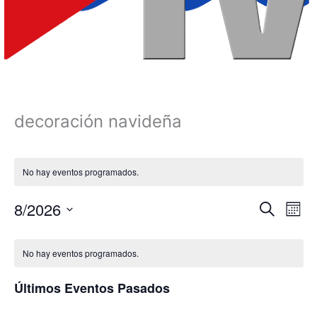
decoración navideña
No hay eventos programados.
8/2026
Navegación
Nave
Buscar
Mes
de
de
Selecciona
Calendario
búsqueda
vista
la
No hay eventos programados.
fecha.
de
y
de
Eventos
vistas
Even
Últimos Eventos Pasados
de
Eventos