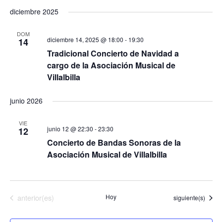
diciembre 2025
DOM
diciembre 14, 2025 @ 18:00
-
19:30
14
Tradicional Concierto de Navidad a
cargo de la Asociación Musical de
Villalbilla
junio 2026
VIE
junio 12 @ 22:30
-
23:30
12
Concierto de Bandas Sonoras de la
Asociación Musical de Villalbilla
Eventos
anterior(es)
Hoy
Eventos
siguiente(s)