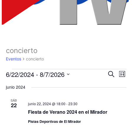
concierto
Eventos
Eventos
concierto
6/22/2024
 - 
8/7/2026
Navegación
Nave
Buscar
Lista
de
de
Selecciona
junio 2024
búsqueda
vista
la
fecha.
y
de
SÁB
vistas
Even
junio 22, 2024 @ 18:00
-
23:30
22
de
Fiesta de Verano 2024 en el Mirador
Eventos
Pistas Deportivas de El Mirador